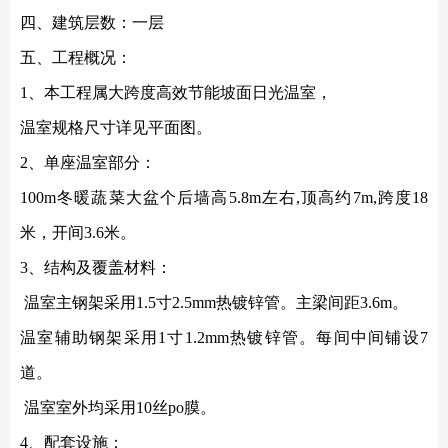
四、建筑层数：一层
五、工程概况：
1、本工程属大跨度高效节能坡面日光温室，
温室规格尺寸详见平面图。
2、单座温室部分：
100m冬暖蔬菜大盆个后墙高5.8m左右,顶高约7m,跨度18
米，开间3.6米。
3、结构及覆盖材料：
温室主钢架采用
1.5寸2.5mm热镀锌管。主梁间距3.6m。
温室辅助钢架采用
1寸1.2mm热镀锌管。每间中间铺设7
道。
温室室外均采用
10丝po膜。
4、配套设施：