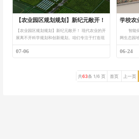
【农业园区规划规划】新纪元敞开！
学校农
【农业园区规划规划】新纪元敞开！ 现代农业的开
智能化玻
展离不开科学规划和创新规划。咱们专注于打造现
网生态园
代化、智能化的农业园区，致力于为每一位客户提
土...
07-06
06-24
供全方位的服务。 &n...
共
63
条 1/6 页
首页
上一页