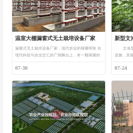
温室大棚漏窗式无土栽培设备厂家
新型文
漏窗式无土栽培设备厂家：现代农业的璀璨明珠 在
文洛型玻
现代科技与农业交汇的广阔舞台上，有一颗璀璨的
设施，其
明珠——漏窗式无土栽培设备厂家。它们如同农耕
三...
07-30
07-24
年...