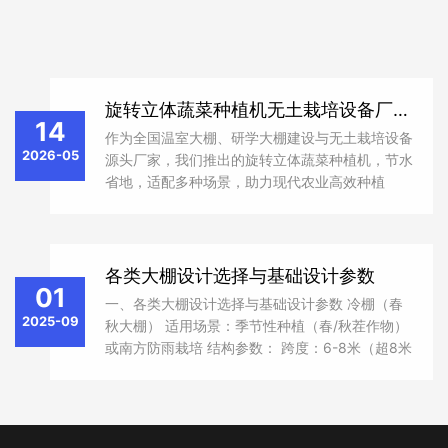
旋转立体蔬菜种植机无土栽培设备厂家直供
14
作为全国温室大棚、研学大棚建设与无土栽培设备
2026-05
源头厂家，我们推出的旋转立体蔬菜种植机，节水
省地，适配多种场景，助力现代农业高效种植
各类大棚设计选择与基础设计参数
01
一、各类大棚设计选择与基础设计参数 冷棚（春
2025-09
秋大棚） 适用场景：季节性种植（春/秋茬作物）
或南方防雨栽培 结构参数： 跨度：6-8米（超8米
需增加立柱） 腿高：1.5米（便于农机进出） 顶
高：3.4米（确保排水坡度≥15°） 材料：32MM镀
锌钢管骨架+防滴露PO膜 日...