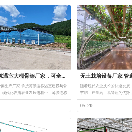
薄膜连栋温室大棚骨架厂家，可全国施工，支持大棚骨架定制出口
骨架生产厂家 承接薄膜连栋温室建设与骨
随着现代农业技术的快速发展
工 现代化设施农业发展进程中，薄膜连栋
节肥、产量高、易管理的优势
土地利用率高、智能化管控、四季稳定种
门选择。我厂作为专业无土栽
05-20
成为国内...
道式立体栽培系统、水培设备、.