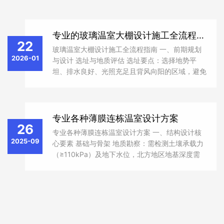
专业的玻璃温室大棚设计施工全流程指南
22
玻璃温室大棚设计施工全流程指南 一、前期规划
2026-01
与设计 ‌选址与地质评估‌ ‌选址要点‌：选择地势平
坦、排水良好、光照充足且背风向阳的区域，避免
低洼或风口位置，确保水源充足和交通便利。 ‌地
质勘察‌：进行初步地质评估，分析土壤承载力...
专业各种薄膜连栋温室设计方案
26
专业各种薄膜连栋温室设计方案 一、结构设计核
2025-09
心要素 基础与骨架 地质勘察：需检测土壤承载力
（≥110kPa）及地下水位，北方地区地基深度需
超冻土层（≥1.5米），软土地基需换填或桩基处
理。 骨架选型：采用热镀锌钢管（Q...