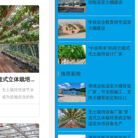
智能温室大棚建设
学校农业教育研学温室
大棚建设
“中农和丰”的荷兰模式
无土栽培设计厂家
推荐新闻
无土栽培设备厂家 管道式立体栽培系统定制 温室水培设备生产
薄膜连栋温室大棚骨架
，无土栽培凭借节水
厂家，可全国施工，支
，成为设施农业的热
持大棚骨架定制出口
培设备厂家，专注管
..
无土栽培设备厂家 管
道式立体栽培系统定制
温室水培设备生产
薄膜连栋温室骨架加工