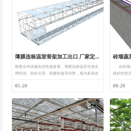
薄膜连栋温室骨架加工出口 厂家定制热镀锌温室骨架远销海外
砖墙蔬
随着全球设施农业快速发展，薄膜连栋温室凭借实
在砖墙蔬
用性强、造价合理、搭建快捷等优势，成为多国农
很好的想
业种植首选设施。我厂专注薄膜连栋温室骨架加工
外跌落，同
05-20
08-20
出口多年，坐落于山东温室产业...