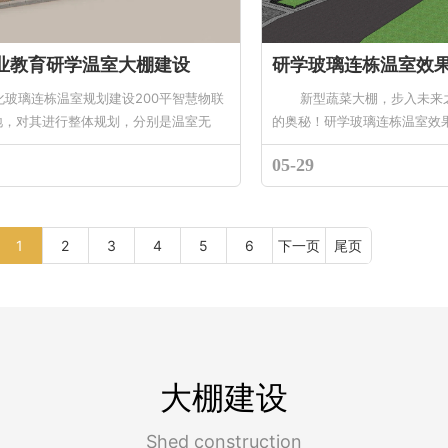
业教育研学温室大棚建设
研学玻璃连栋温室效
璃连栋温室规划建设200平智慧物联
新型蔬菜大棚，步入未来之
地，对其进行整体规划，分别是温室无
的奥秘！研学玻璃连栋温室效果图
05-29
1
2
3
4
5
6
下一页
尾页
大棚建设
Shed construction