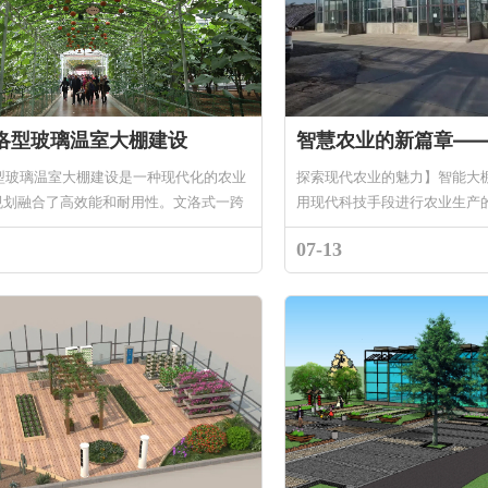
洛型玻璃温室大棚建设
璃温室大棚建设是一种现代化的农业
探索现代农业的魅力】智能大
规划融合了高效能和耐用性。文洛式一跨
用现代科技手段进行农业生产
包括智能化、自动化和高效化
07-13
能大棚建设大棚建设的关键点：.