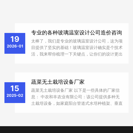
专业的各种玻璃温室设计公司造价咨询
19
太棒了，我们是专业的玻璃温室设计公司，这为项
2026-01
目提供了坚实的基础！玻璃温室设计确实是个技术
活，我来帮你梳理一下关键点，让你们的设计更出
彩。 一、核心设计类型与技术要点 ‌文洛型温室
(Venlo Type)‌：经典多脊连栋结构，透光率高、抗
风雪，适用于高端种植、观光和生态旅游。...
蔬菜无土栽培设备厂家
15
‌蔬菜无土栽培设备厂家 以下是一些具体的厂家信
2025-02
息： 中农和丰农业有限公司‌：该公司提供多种无
土栽培设备，如家庭阳台管道式水培种植架、垂直
水培塔家庭智能蔬菜种植机等，适用于家庭阳台、
楼顶等多种场景‌2。 ‌中农和丰农业有限公司：主营
产品包括无土栽培、水培蔬菜等，...