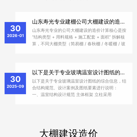
山东寿光专业建棚公司大棚建设的造价计算核心
30
山东寿光专业的公司大棚建设的造价计算核心是按
2026-01
“结构类型 + 用料规格 + 施工配套 + 面积” 拆解核
算，不同大棚类型（简易棚 / 春秋棚 / 冬暖棚 / 玻
璃智能棚）的造价差异极大，且受材料规格、施工
难度、地区人工等影响，计算时需先定大棚类型，
再按 “基础主材 + 辅材 + 人工 + 配套设备 + 其他
费用” 逐项累加，最后换算成每平方米单价和总造
以下是关于专业玻璃温室设计图纸的综合信息
30
价，以下是通用、可落地的造价计算方法，含不同
以下是关于专业玻璃温室设计图纸的综合信息，结
棚型的造价参考和核算步骤，直接套用即可。
2025-09
合结构规范、设计案例及图纸要素进行说明：
一、温室结构设计规范 ‌主体框架‌ 立柱采用
150×150×3.0mm镀锌方钢管，跨度4-16米，开
间4-8米‌ 1。桁架由弦杆、腹杆、中撑组成，需满
焊...
大棚建设造价