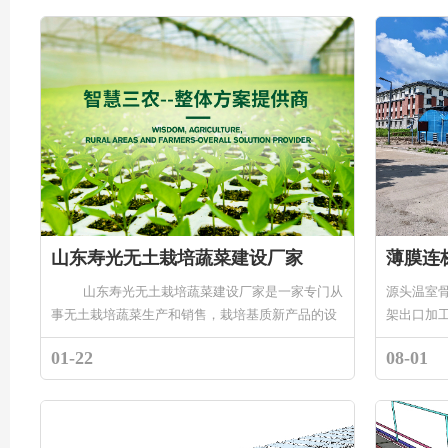
山东寿光无土栽培蔬菜建设厂家
山东寿光无土栽培蔬菜建设厂家是一家专门从
源头温室
事无土栽培蔬菜生产和销售，栽培基质新产品的设
架出口加
计与开发.保水剂的研...
温室凭借
01-22
08-01
植的优势，