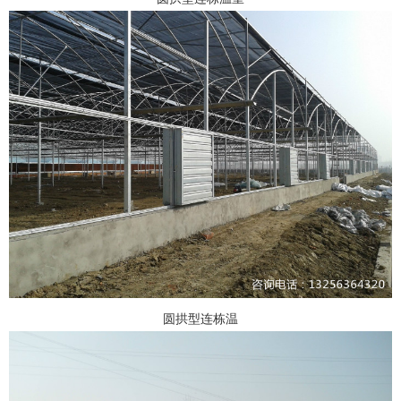
圆拱型连栋温